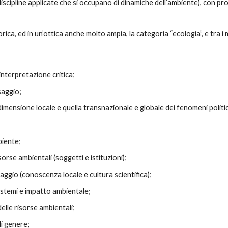
 discipline applicate che si occupano di dinamiche dell’ambiente), con pros
rica, ed in un’ottica anche molto ampia, la categoria “ecologia”, e tra 
 interpretazione critica;
saggio;
 dimensione locale e quella transnazionale e globale dei fenomeni politici,
biente;
orse ambientali (soggetti e istituzioni);
aggio (conoscenza locale e cultura scientifica);
istemi e impatto ambientale;
delle risorse ambientali;
i genere;