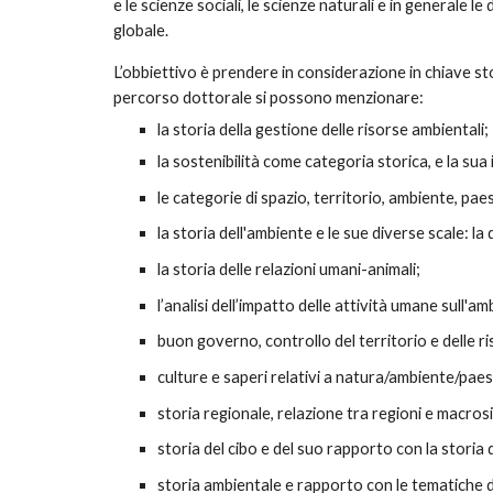
e le scienze sociali, le scienze naturali e in generale le
globale.
L’obbiettivo è prendere in considerazione in chiave sto
percorso dottorale si possono menzionare:
la storia della gestione delle risorse ambientali;
la sostenibilità come categoria storica, e la sua
le categorie di spazio, territorio, ambiente, pae
la storia dell'ambiente e le sue diverse scale: la
la storia delle relazioni umani-animali;
l’analisi dell’impatto delle attività umane sull'am
buon governo, controllo del territorio e delle ris
culture e saperi relativi a natura/ambiente/paes
storia regionale, relazione tra regioni e macros
storia del cibo e del suo rapporto con la storia 
storia ambientale e rapporto con le tematiche d