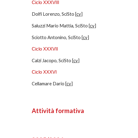
Ciclo XXX
VIII
Dolfi Lorenzo, SciSto [
cv
]
Saluzzi Mario Mattia, SciSto [
cv
]
Sciotto Antonino, SciSto [
cv
]
Ciclo XXX
VII
Calzi Jacopo, SciSto [
cv
]
Ciclo XXX
V
I
Cellamare Dario [
cv
]
Attività formativa